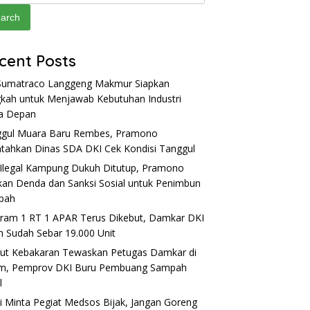
arch
cent Posts
Sumatraco Langgeng Makmur Siapkan
kah untuk Menjawab Kebutuhan Industri
a Depan
gul Muara Baru Rembes, Pramono
ntahkan Dinas SDA DKI Cek Kondisi Tanggul
Ilegal Kampung Dukuh Ditutup, Pramono
kan Denda dan Sanksi Sosial untuk Penimbun
pah
ram 1 RT 1 APAR Terus Dikebut, Damkar DKI
m Sudah Sebar 19.000 Unit
ut Kebakaran Tewaskan Petugas Damkar di
im, Pemprov DKI Buru Pembuang Sampah
l
si Minta Pegiat Medsos Bijak, Jangan Goreng