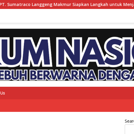
nggeng Makmur Siapkan Langkah untuk Menjawab Kebutuhan I
 Us
Sear