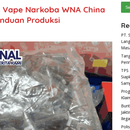
as Vape Narkoba WNA China
Se
anduan Produksi
Re
PT. 
Lang
Mas
Tang
Peri
TPS 
Siap
Sam
Prog
Klai
Bunt
Jakt
Ilega
Poli