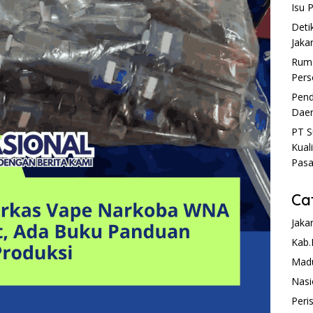
Isu 
Deti
Jaka
Ruma
Pers
Pend
Daer
PT S
Kual
Pasa
Ca
Jaka
Kab.
Mad
Nasi
Peri