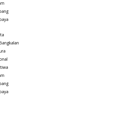
am
pang
baya
rta
Bangkalan
ura
onal
stiwa
am
pang
baya