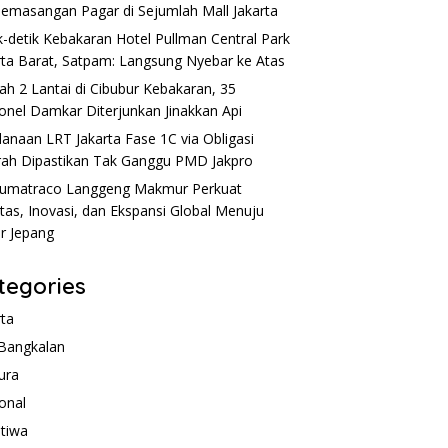
Pemasangan Pagar di Sejumlah Mall Jakarta
k-detik Kebakaran Hotel Pullman Central Park
rta Barat, Satpam: Langsung Nyebar ke Atas
h 2 Lantai di Cibubur Kebakaran, 35
onel Damkar Diterjunkan Jinakkan Api
anaan LRT Jakarta Fase 1C via Obligasi
ah Dipastikan Tak Ganggu PMD Jakpro
umatraco Langgeng Makmur Perkuat
itas, Inovasi, dan Ekspansi Global Menuju
r Jepang
tegories
rta
Bangkalan
ura
onal
stiwa