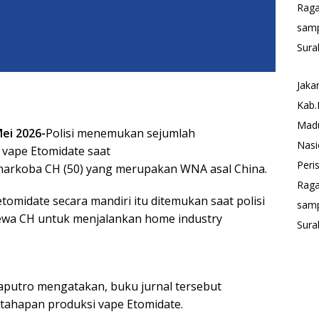
Rag
sam
Sura
Jaka
Kab.
Mad
ei 2026-
Polisi menemukan sejumlah
Nasi
 vape Etomidate saat
Peri
narkoba CH (50) yang merupakan WNA asal China.
Rag
omidate secara mandiri itu ditemukan saat polisi
sam
ewa CH untuk menjalankan home industry
Sura
aputro mengatakan, buku jurnal tersebut
tahapan produksi vape Etomidate.