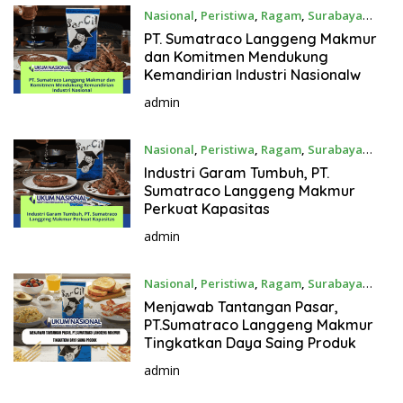
Nasional
,
Peristiwa
,
Ragam
,
Surabaya
June 9, 2026
PT. Sumatraco Langgeng Makmur
dan Komitmen Mendukung
Kemandirian Industri Nasionalw
admin
Nasional
,
Peristiwa
,
Ragam
,
Surabaya
April 8, 2026
Industri Garam Tumbuh, PT.
Sumatraco Langgeng Makmur
Perkuat Kapasitas
admin
Nasional
,
Peristiwa
,
Ragam
,
Surabaya
March 29, 2026
Menjawab Tantangan Pasar,
PT.Sumatraco Langgeng Makmur
Tingkatkan Daya Saing Produk
admin