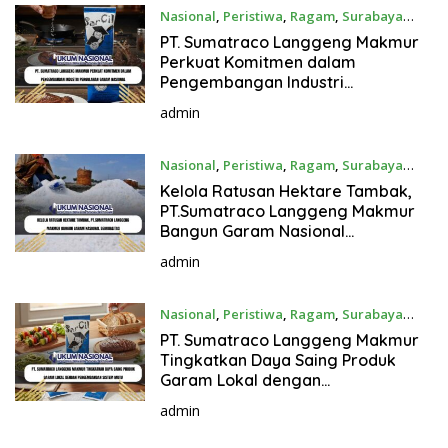
Nasional
,
Peristiwa
,
Ragam
,
Surabaya
March 7, 2026
PT. Sumatraco Langgeng Makmur
Perkuat Komitmen dalam
Pengembangan Industri
Pengolahan Garam Nasional
admin
Nasional
,
Peristiwa
,
Ragam
,
Surabaya
February 4, 2026
Kelola Ratusan Hektare Tambak,
PT.Sumatraco Langgeng Makmur
Bangun Garam Nasional
Berkualitas
admin
Nasional
,
Peristiwa
,
Ragam
,
Surabaya
February 1, 2026
PT. Sumatraco Langgeng Makmur
Tingkatkan Daya Saing Produk
Garam Lokal dengan
Pengembangan Sistem Mutu
admin