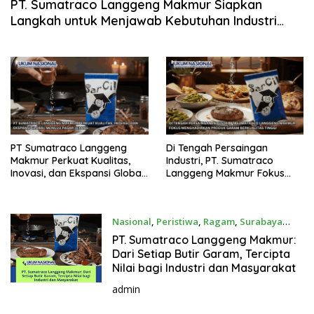
PT. Sumatraco Langgeng Makmur Siapkan
Langkah untuk Menjawab Kebutuhan Industri
Masa Depan
PT Sumatraco Langgeng
Di Tengah Persaingan
Makmur Perkuat Kualitas,
Industri, PT. Sumatraco
Inovasi, dan Ekspansi Global
Langgeng Makmur Fokus
Menuju Pasar Jepang
Menghadirkan Produk
Garam Berkualitas Tinggi
Nasional
,
Peristiwa
,
Ragam
,
Surabaya
June 20, 2026
PT. Sumatraco Langgeng Makmur:
Dari Setiap Butir Garam, Tercipta
Nilai bagi Industri dan Masyarakat
admin