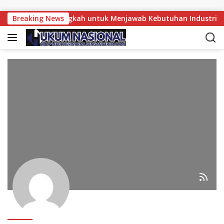
Skip to content
mur Siapkan Langkah untuk Menjawab Kebutuhan Industri Ma
Breaking News