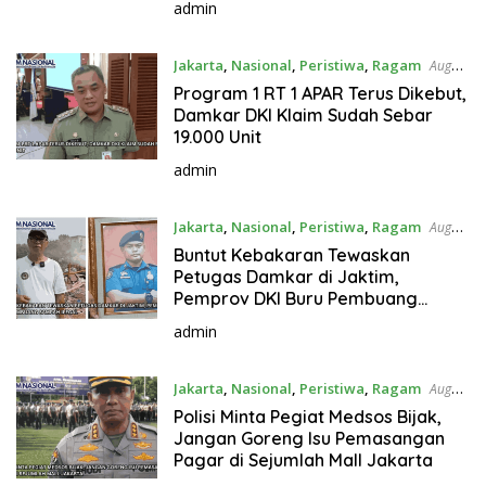
admin
Jakarta
,
Nasional
,
Peristiwa
,
Ragam
August
4, 2026
Program 1 RT 1 APAR Terus Dikebut,
Damkar DKI Klaim Sudah Sebar
19.000 Unit
admin
Jakarta
,
Nasional
,
Peristiwa
,
Ragam
August
3, 2026
Buntut Kebakaran Tewaskan
Petugas Damkar di Jaktim,
Pemprov DKI Buru Pembuang
Sampah Ilegal
admin
Jakarta
,
Nasional
,
Peristiwa
,
Ragam
August
2, 2026
Polisi Minta Pegiat Medsos Bijak,
Jangan Goreng Isu Pemasangan
Pagar di Sejumlah Mall Jakarta