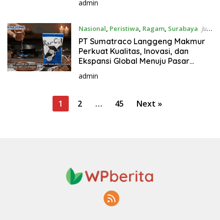
admin
Nasional
,
Peristiwa
,
Ragam
,
Surabaya
July
26, 2026
PT Sumatraco Langgeng Makmur
Perkuat Kualitas, Inovasi, dan
Ekspansi Global Menuju Pasar
Jepang
admin
P
1
2
…
45
Next »
o
s
t
s
p
a
g
i