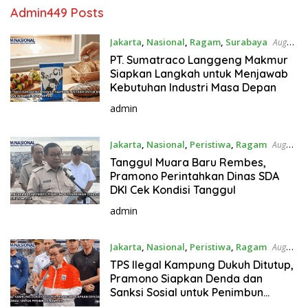
Admin
449 Posts
Jakarta
,
Nasional
,
Ragam
,
Surabaya
August
8, 2026
PT. Sumatraco Langgeng Makmur
Siapkan Langkah untuk Menjawab
Kebutuhan Industri Masa Depan
admin
Jakarta
,
Nasional
,
Peristiwa
,
Ragam
August
6, 2026
Tanggul Muara Baru Rembes,
Pramono Perintahkan Dinas SDA
DKI Cek Kondisi Tanggul
admin
Jakarta
,
Nasional
,
Peristiwa
,
Ragam
August
5, 2026
TPS Ilegal Kampung Dukuh Ditutup,
Pramono Siapkan Denda dan
Sanksi Sosial untuk Penimbun
Sampah