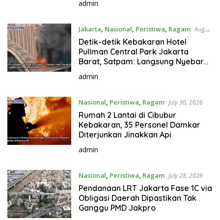
admin
Jakarta
,
Nasional
,
Peristiwa
,
Ragam
August
1, 2026
Detik-detik Kebakaran Hotel
Pullman Central Park Jakarta
Barat, Satpam: Langsung Nyebar
ke Atas
admin
Nasional
,
Peristiwa
,
Ragam
July 30, 2026
Rumah 2 Lantai di Cibubur
Kebakaran, 35 Personel Damkar
Diterjunkan Jinakkan Api
admin
Nasional
,
Peristiwa
,
Ragam
July 28, 2026
Pendanaan LRT Jakarta Fase 1C via
Obligasi Daerah Dipastikan Tak
Ganggu PMD Jakpro