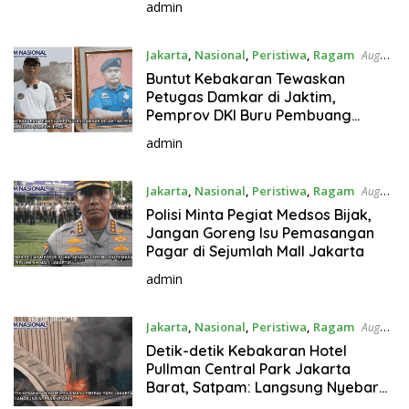
admin
Jakarta
,
Nasional
,
Peristiwa
,
Ragam
August
3, 2026
Buntut Kebakaran Tewaskan
Petugas Damkar di Jaktim,
Pemprov DKI Buru Pembuang
Sampah Ilegal
admin
Jakarta
,
Nasional
,
Peristiwa
,
Ragam
August
2, 2026
Polisi Minta Pegiat Medsos Bijak,
Jangan Goreng Isu Pemasangan
Pagar di Sejumlah Mall Jakarta
admin
Jakarta
,
Nasional
,
Peristiwa
,
Ragam
August
1, 2026
Detik-detik Kebakaran Hotel
Pullman Central Park Jakarta
Barat, Satpam: Langsung Nyebar
ke Atas