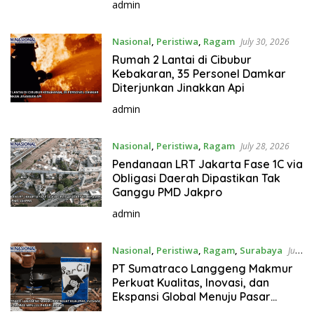
admin
Nasional
,
Peristiwa
,
Ragam
July 30, 2026
Rumah 2 Lantai di Cibubur
Kebakaran, 35 Personel Damkar
Diterjunkan Jinakkan Api
admin
Nasional
,
Peristiwa
,
Ragam
July 28, 2026
Pendanaan LRT Jakarta Fase 1C via
Obligasi Daerah Dipastikan Tak
Ganggu PMD Jakpro
admin
Nasional
,
Peristiwa
,
Ragam
,
Surabaya
July
26, 2026
PT Sumatraco Langgeng Makmur
Perkuat Kualitas, Inovasi, dan
Ekspansi Global Menuju Pasar
Jepang