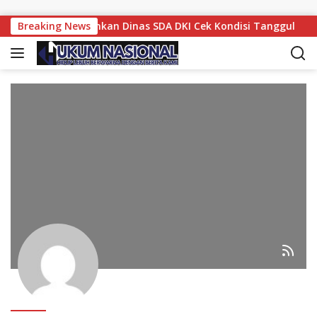
Skip to content
ramono Perintahkan Dinas SDA DKI Cek Kondisi Tanggul
Breaking News