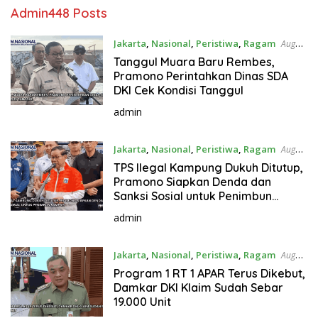
Admin
448 Posts
Jakarta
,
Nasional
,
Peristiwa
,
Ragam
August
6, 2026
Tanggul Muara Baru Rembes,
Pramono Perintahkan Dinas SDA
DKI Cek Kondisi Tanggul
admin
Jakarta
,
Nasional
,
Peristiwa
,
Ragam
August
5, 2026
TPS Ilegal Kampung Dukuh Ditutup,
Pramono Siapkan Denda dan
Sanksi Sosial untuk Penimbun
Sampah
admin
Jakarta
,
Nasional
,
Peristiwa
,
Ragam
August
4, 2026
Program 1 RT 1 APAR Terus Dikebut,
Damkar DKI Klaim Sudah Sebar
19.000 Unit