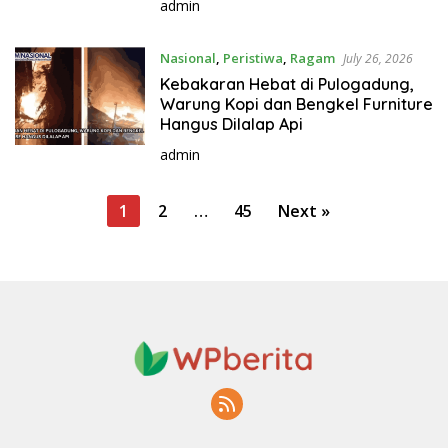
admin
Nasional
,
Peristiwa
,
Ragam
July 26, 2026
Kebakaran Hebat di Pulogadung,
Warung Kopi dan Bengkel Furniture
Hangus Dilalap Api
admin
P
1
2
…
45
Next »
o
s
t
s
p
a
g
i