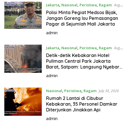
Jakarta
,
Nasional
,
Peristiwa
,
Ragam
August
2, 2026
Polisi Minta Pegiat Medsos Bijak,
Jangan Goreng Isu Pemasangan
Pagar di Sejumlah Mall Jakarta
admin
Jakarta
,
Nasional
,
Peristiwa
,
Ragam
August
1, 2026
Detik-detik Kebakaran Hotel
Pullman Central Park Jakarta
Barat, Satpam: Langsung Nyebar
ke Atas
admin
Nasional
,
Peristiwa
,
Ragam
July 30, 2026
Rumah 2 Lantai di Cibubur
Kebakaran, 35 Personel Damkar
Diterjunkan Jinakkan Api
admin