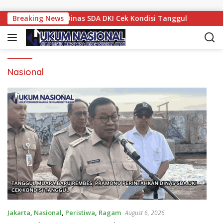
Skip to content
 Perintahkan Dinas SDA DKI Cek Kondisi Tanggul
Breaking News
TPS 
Nasional
Jakarta
,
Nasional
,
Peristiwa
,
Ragam
August 6, 2026