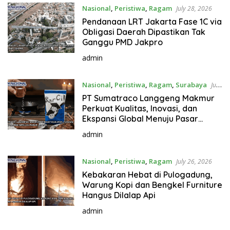
Nasional
,
Peristiwa
,
Ragam
July 28, 2026
Pendanaan LRT Jakarta Fase 1C via
Obligasi Daerah Dipastikan Tak
Ganggu PMD Jakpro
admin
Nasional
,
Peristiwa
,
Ragam
,
Surabaya
July
26, 2026
PT Sumatraco Langgeng Makmur
Perkuat Kualitas, Inovasi, dan
Ekspansi Global Menuju Pasar
Jepang
admin
Nasional
,
Peristiwa
,
Ragam
July 26, 2026
Kebakaran Hebat di Pulogadung,
Warung Kopi dan Bengkel Furniture
Hangus Dilalap Api
admin