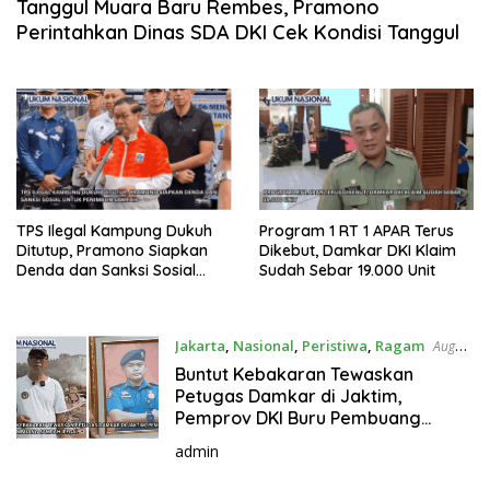
Tanggul Muara Baru Rembes, Pramono
Perintahkan Dinas SDA DKI Cek Kondisi Tanggul
TPS Ilegal Kampung Dukuh
Program 1 RT 1 APAR Terus
Ditutup, Pramono Siapkan
Dikebut, Damkar DKI Klaim
Denda dan Sanksi Sosial
Sudah Sebar 19.000 Unit
untuk Penimbun Sampah
Jakarta
,
Nasional
,
Peristiwa
,
Ragam
August
3, 2026
Buntut Kebakaran Tewaskan
Petugas Damkar di Jaktim,
Pemprov DKI Buru Pembuang
Sampah Ilegal
admin