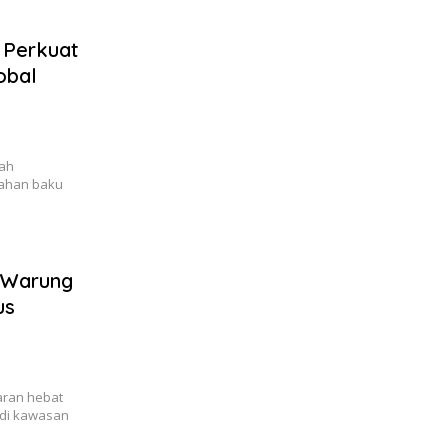
 Perkuat
obal
gah
bahan baku
 Warung
us
aran hebat
 di kawasan