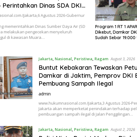
Perintahkan Dinas SDA DKI
isi Tanggul
ional.com.ǁJakarta,6 Agustus 2026-Gubernur
g memerintahkan Dinas Sumber Daya Air (SD
Program 1 RT 1 APAR
era melakukan pengecekan menyeluruh
Dikebut, Damkar DKI
ggul di kawasan Muara…
Sudah Sebar 19.000 
Jakarta
,
Nasional
,
Peristiwa
,
Ragam
August 3, 2026
Buntut Kebakaran Tewaskan Pet
Damkar di Jaktim, Pemprov DKI 
Pembuang Sampah Ilegal
admin
www.hukumnasional.com.ǁJakarta,3 Agustus 2026-Pe
Jakarta akan memperketat penindakan terhadap pe
pembuangan sampah ilegal di Jalan Penggilingan…
Jakarta
,
Nasional
,
Peristiwa
,
Ragam
August 2, 2026