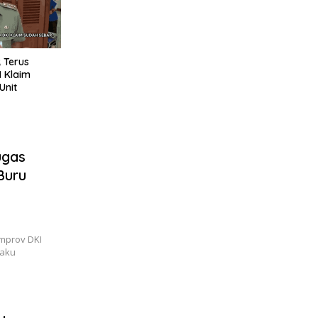
 Terus
 Klaim
Unit
ugas
Buru
mprov DKI
laku