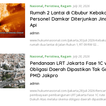
Nasional
,
Peristiwa
,
Ragam
July 30, 2026
Rumah 2 Lantai di Cibubur Kebaka
Personel Damkar Diterjunkan Ji
Api
admin
www.hukumnasional.com.ǁJakarta,30 Juli 2026-Keba
rumah dua lantai di Jalan Rukun 1, RT 09 RW 02…
Nasional
,
Peristiwa
,
Ragam
July 28, 2026
Pendanaan LRT Jakarta Fase 1C v
Obligasi Daerah Dipastikan Tak 
PMD Jakpro
admin
www.hukumnasional.com.ǁJakarta,28 Juli 2026-Renca
pembiayaan pembangunan LRT Jakarta Fase 1C rute
Dukuh Atas melalui skema obligasi daerah dipastik