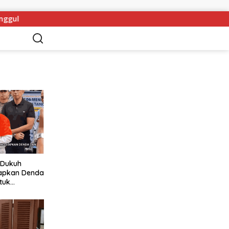
TPS Ilegal Kampung Dukuh Ditutup, Pramono Siapkan Den
 Dukuh
iapkan Denda
tuk