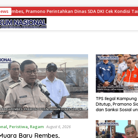
 Pramono Perintahkan Dinas SDA DKI Cek Kondisi Tanggul
News
TPS Ilegal Kampung
Ditutup, Pramono S
dan Sanksi Sosial un
Penimbun Sampah
onal
,
Peristiwa
,
Ragam
August 6, 2026
 Muara Baru Rembes,