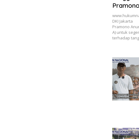
Pramono 
Cek Kond
www.hukumnas
DKI Jakarta
Pramono Anun
A) untuk seg
terhadap tan