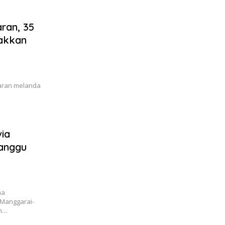
ran, 35
nakkan
karan melanda
ia
Ganggu
na
 Manggarai-
an…