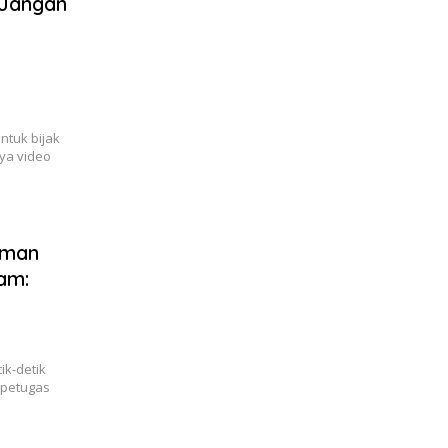
 Jangan
ntuk bijak
ya video
lman
am:
ik-detik
 petugas