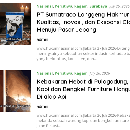
Nasional
,
Peristiwa
,
Ragam
,
Surabaya
July 26, 2026
PT Sumatraco Langgeng Makmur
Kualitas, Inovasi, dan Ekspansi Gl
Menuju Pasar Jepang
admin
www.hukumnasional.com.ǁJakarta,27 Juli 2026-Di ten
meningkatnya kebutuhan sektor industri terhadap 
yang berkualitas, konsisten, dan…
Nasional
,
Peristiwa
,
Ragam
July 26, 2026
Kebakaran Hebat di Pulogadung,
Kopi dan Bengkel Furniture Hang
Dilalap Api
admin
www.hukumnasional.com.ǁJakarta,26 Juli 2026-Kebak
melanda sebuah warung kopi dan bengkel furniture
Jalan Bekasi…