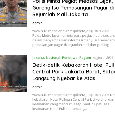
Polisi Minta Pegiat Medsos Bijak,
Goreng Isu Pemasangan Pagar di
Sejumlah Mall Jakarta
admin
www.hukumnasional.com.ǁJakarta,2 Agustus 2026-
Polda Metro Jaya meminta para pegiat media sosial u
dalam menyampaikan informasi menyusul beredarn
pemasangan pagar di sejumlah mall dan gedung…
Jakarta
,
Nasional
,
Peristiwa
,
Ragam
August 1, 2026
Detik-detik Kebakaran Hotel Pul
Central Park Jakarta Barat, Satp
Langsung Nyebar ke Atas
admin
www.hukumnasional.com.ǁJakarta,1 Agustus 2026-Det
kebakaran Hotel Pullman Central Park diketahui dari
keamanan yang mencium asap. Saat itu, petugas
keamanan Hotel Pullman sedang…