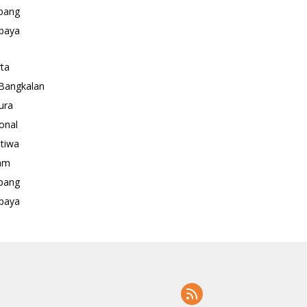
pang
baya
rta
Bangkalan
ura
onal
stiwa
am
pang
baya