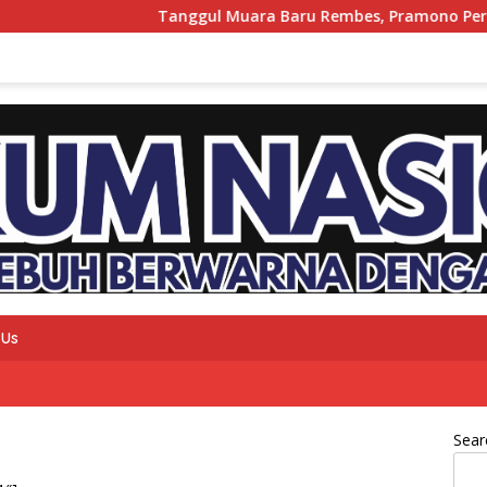
Tanggul Muara Baru Rembes, Pramono Perintahka
 Us
Sear