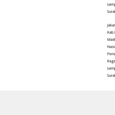
sam
Sura
Jaka
Kab.
Mad
Nasi
Peri
Rag
sam
Sura