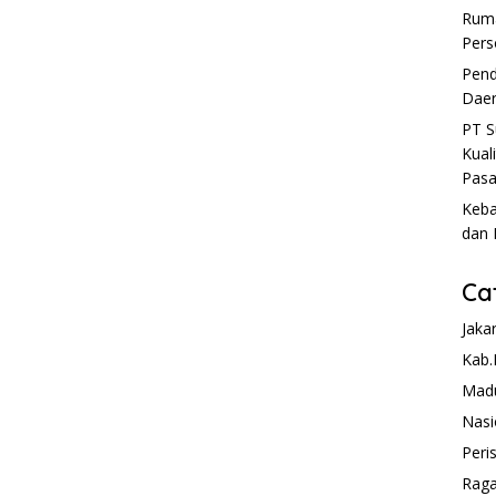
Ruma
Pers
Pend
Daer
PT S
Kual
Pasa
Keba
dan 
Ca
Jaka
Kab.
Mad
Nasi
Peri
Rag