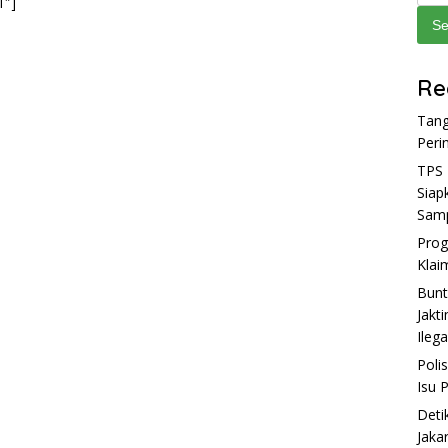
1″]
Se
Re
Tang
Peri
TPS 
Siap
Sam
Prog
Klai
Bunt
Jakt
Ilega
Poli
Isu 
Deti
Jaka