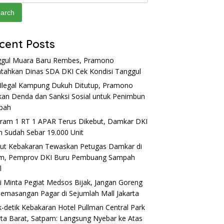
arch
cent Posts
gul Muara Baru Rembes, Pramono
ntahkan Dinas SDA DKI Cek Kondisi Tanggul
Ilegal Kampung Dukuh Ditutup, Pramono
kan Denda dan Sanksi Sosial untuk Penimbun
pah
ram 1 RT 1 APAR Terus Dikebut, Damkar DKI
m Sudah Sebar 19.000 Unit
ut Kebakaran Tewaskan Petugas Damkar di
im, Pemprov DKI Buru Pembuang Sampah
l
si Minta Pegiat Medsos Bijak, Jangan Goreng
Pemasangan Pagar di Sejumlah Mall Jakarta
k-detik Kebakaran Hotel Pullman Central Park
rta Barat, Satpam: Langsung Nyebar ke Atas