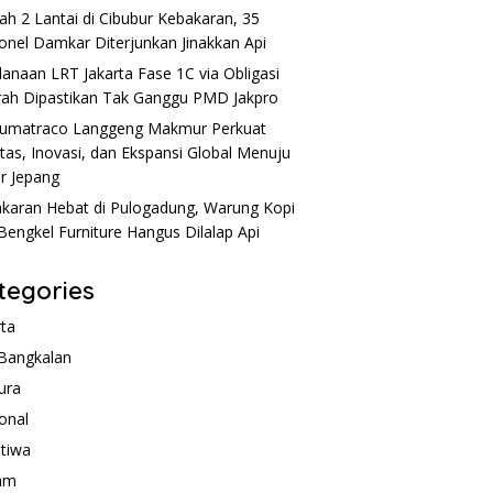
h 2 Lantai di Cibubur Kebakaran, 35
onel Damkar Diterjunkan Jinakkan Api
anaan LRT Jakarta Fase 1C via Obligasi
ah Dipastikan Tak Ganggu PMD Jakpro
umatraco Langgeng Makmur Perkuat
itas, Inovasi, dan Ekspansi Global Menuju
r Jepang
karan Hebat di Pulogadung, Warung Kopi
Bengkel Furniture Hangus Dilalap Api
tegories
rta
Bangkalan
ura
onal
stiwa
am