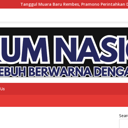
Tanggul Muara Baru Rembes, Pramono Perintahkan Dinas SDA D
 Us
Sear