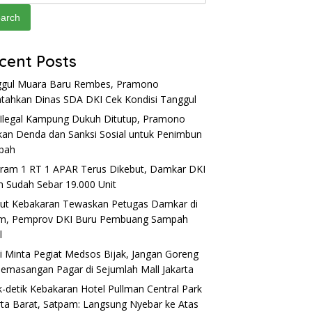
arch
cent Posts
gul Muara Baru Rembes, Pramono
ntahkan Dinas SDA DKI Cek Kondisi Tanggul
Ilegal Kampung Dukuh Ditutup, Pramono
kan Denda dan Sanksi Sosial untuk Penimbun
pah
ram 1 RT 1 APAR Terus Dikebut, Damkar DKI
m Sudah Sebar 19.000 Unit
ut Kebakaran Tewaskan Petugas Damkar di
im, Pemprov DKI Buru Pembuang Sampah
l
si Minta Pegiat Medsos Bijak, Jangan Goreng
Pemasangan Pagar di Sejumlah Mall Jakarta
k-detik Kebakaran Hotel Pullman Central Park
rta Barat, Satpam: Langsung Nyebar ke Atas