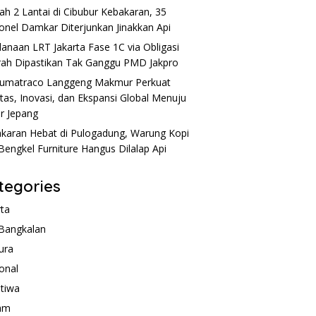
h 2 Lantai di Cibubur Kebakaran, 35
onel Damkar Diterjunkan Jinakkan Api
anaan LRT Jakarta Fase 1C via Obligasi
ah Dipastikan Tak Ganggu PMD Jakpro
umatraco Langgeng Makmur Perkuat
itas, Inovasi, dan Ekspansi Global Menuju
r Jepang
karan Hebat di Pulogadung, Warung Kopi
Bengkel Furniture Hangus Dilalap Api
tegories
rta
Bangkalan
ura
onal
stiwa
am