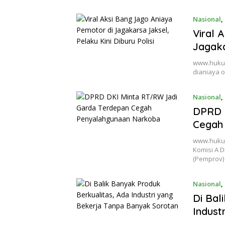
Nasional
,
Viral 
Jagaka
www.hukum
dianiaya o
Nasional
,
DPRD 
Cegah
www.hukum
Komisi A 
(Pemprov)
Nasional
,
Di Bal
Indust