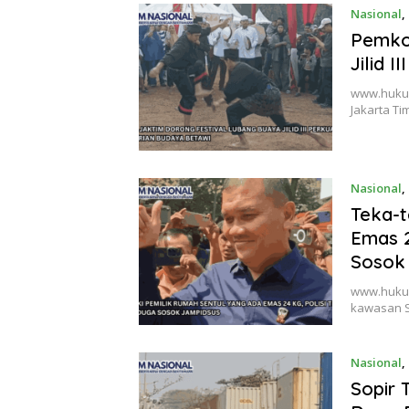
Nasional
,
Pemkot
Jilid 
www.hukumn
Jakarta Ti
Nasional
,
Teka-t
Emas 2
Sosok
www.hukumn
kawasan Se
Nasional
,
Sopir 