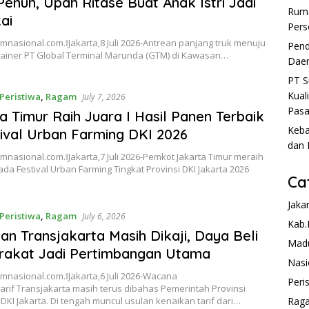
enuh, Upah Ritase Buat Anak Istri Jadi
Ruma
ai
Pers
asional.com.ǁJakarta,8 Juli 2026-Antrean panjang truk menuju
Pend
ainer PT Global Terminal Marunda (GTM) di Kawasan…
Daer
PT S
Kual
Peristiwa
,
Ragam
July 7, 2026
Pasa
a Timur Raih Juara I Hasil Panen Terbaik
Keba
tival Urban Farming DKI 2026
dan 
asional.com.ǁJakarta,7 Juli 2026-Pemkot Jakarta Timur meraih
ada Festival Urban Farming Tingkat Provinsi DKI Jakarta 2026
Ca
Jaka
Peristiwa
,
Ragam
July 6, 2026
Kab.
an Transjakarta Masih Dikaji, Daya Beli
Mad
rakat Jadi Pertimbangan Utama
Nasi
nasional.com.ǁJakarta,6 Juli 2026-Wacana
Peri
arif Transjakarta masih terus dibahas Pemerintah Provinsi
DKI Jakarta. Di tengah muncul usulan kenaikan tarif dari…
Rag