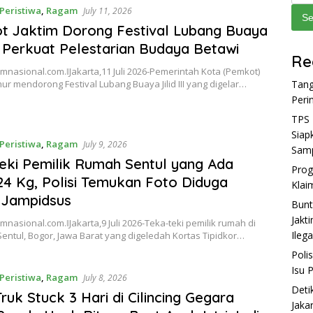
Peristiwa
,
Ragam
July 11, 2026
Se
 Jaktim Dorong Festival Lubang Buaya
III Perkuat Pelestarian Budaya Betawi
Re
asional.com.ǁJakarta,11 Juli 2026-Pemerintah Kota (Pemkot)
mur mendorong Festival Lubang Buaya Jilid III yang digelar…
Tang
Peri
TPS 
Siap
Peristiwa
,
Ragam
July 9, 2026
Sam
eki Pemilik Rumah Sentul yang Ada
Prog
4 Kg, Polisi Temukan Foto Diduga
Klai
 Jampidsus
Bunt
Jakt
asional.com.ǁJakarta,9 Juli 2026-Teka-teki pemilik rumah di
Ilega
ntul, Bogor, Jawa Barat yang digeledah Kortas Tipidkor…
Poli
Isu 
Peristiwa
,
Ragam
July 8, 2026
Deti
Truk Stuck 3 Hari di Cilincing Gegara
Jaka