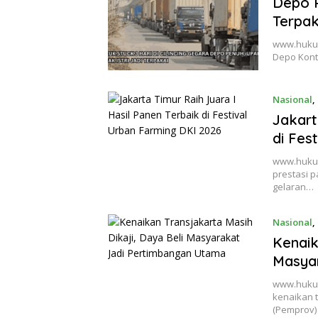
Depo P
Terpak
www.hukumn
Depo Kont
Nasional
,
Jakart
di Fes
www.hukumn
prestasi p
gelaran…
Nasional
,
Kenaik
Masya
www.hukum
kenaikan t
(Pemprov) 