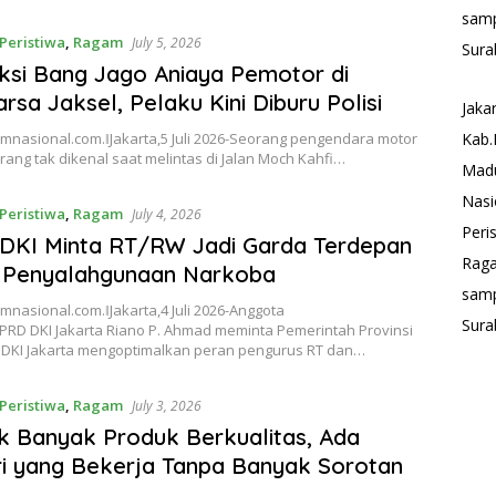
sam
Peristiwa
,
Ragam
July 5, 2026
Sura
Aksi Bang Jago Aniaya Pemotor di
rsa Jaksel, Pelaku Kini Diburu Polisi
Jaka
nasional.com.ǁJakarta,5 Juli 2026-Seorang pengendara motor
Kab.
rang tak dikenal saat melintas di Jalan Moch Kahfi…
Mad
Nasi
Peristiwa
,
Ragam
July 4, 2026
Peri
DKI Minta RT/RW Jadi Garda Terdepan
Rag
 Penyalahgunaan Narkoba
sam
nasional.com.ǁJakarta,4 Juli 2026-Anggota
Sura
DPRD DKI Jakarta Riano P. Ahmad meminta Pemerintah Provinsi
 DKI Jakarta mengoptimalkan peran pengurus RT dan…
Peristiwa
,
Ragam
July 3, 2026
ik Banyak Produk Berkualitas, Ada
ri yang Bekerja Tanpa Banyak Sorotan