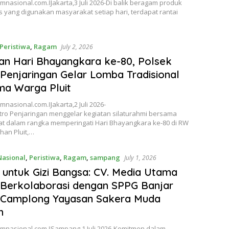
asional.com.ǁJakarta,3 Juli 2026-Di balik beragam produk
s yang digunakan masyarakat setiap hari, terdapat rantai
Peristiwa
,
Ragam
July 2, 2026
n Hari Bhayangkara ke-80, Polsek
Penjaringan Gelar Lomba Tradisional
a Warga Pluit
asional.com.ǁJakarta,2 Juli 2026-
tro Penjaringan menggelar kegiatan silaturahmi bersama
t dalam rangka memperingati Hari Bhayangkara ke-80 di RW
han Pluit,…
Nasional
,
Peristiwa
,
Ragam
,
sampang
July 1, 2026
i untuk Gizi Bangsa: CV. Media Utama
Berkolaborasi dengan SPPG Banjar
a Camplong Yayasan Sakera Muda
n
nasional.com.ǁSampang,1 Juli 2026-Komitmen dalam