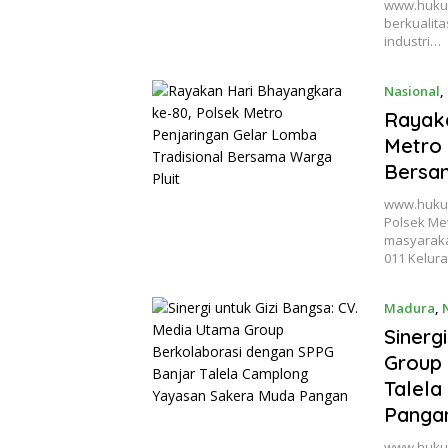
www.hukumn
berkualita
industri…
Nasional
,
Rayaka
Metro 
Bersam
www.hukumn
Polsek Me
masyaraka
011 Kelura
Madura
,
Sinerg
Group 
Talel
Panga
www.hukum