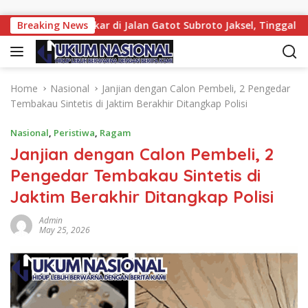
Skip to content
tiba Terbakar di Jalan Gatot Subroto Jaksel, Tinggal Rangka
Breaking News
Home
Nasional
Janjian dengan Calon Pembeli, 2 Pengedar
Tembakau Sintetis di Jaktim Berakhir Ditangkap Polisi
Nasional
,
Peristiwa
,
Ragam
Janjian dengan Calon Pembeli, 2
Pengedar Tembakau Sintetis di
Jaktim Berakhir Ditangkap Polisi
Admin
May 25, 2026