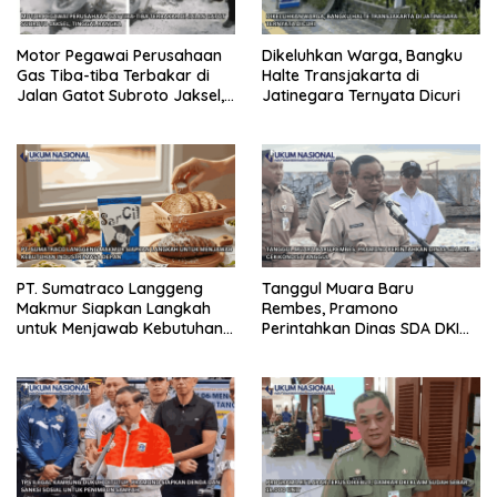
Motor Pegawai Perusahaan
Dikeluhkan Warga, Bangku
Gas Tiba-tiba Terbakar di
Halte Transjakarta di
Jalan Gatot Subroto Jaksel,
Jatinegara Ternyata Dicuri
Tinggal Rangka
PT. Sumatraco Langgeng
Tanggul Muara Baru
Makmur Siapkan Langkah
Rembes, Pramono
untuk Menjawab Kebutuhan
Perintahkan Dinas SDA DKI
Industri Masa Depan
Cek Kondisi Tanggul