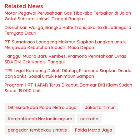
Related News
Motor Pegawai Perusahaan Gas Tiba-tiba Terbakar di Jalan
Gatot Subroto Jaksel, Tinggal Rangka
Dikeluhkan Warga, Bangku Halte Transjakarta di Jatinegara
Ternyata Dicuri
PT. Sumatraco Langgeng Makmur Siapkan Langkah untuk
Menjawab Kebutuhan Industri Masa Depan
Tanggul Muara Baru Rembes, Pramono Perintahkan Dinas
SDA DKI Cek Kondisi Tanggul
TPS Ilegal Kampung Dukuh Ditutup, Pramono Siapkan Denda
dan Sanksi Sosial untuk Penimbun Sampah
Program 1 RT 1 APAR Terus Dikebut, Damkar DKI Klaim Sudah
Sebar 19.000 Unit
Ditresnarkoba Polda Metro Jaya
Jakarta Timur
Kompol Indah Hartantiningrum
narkoba
pengedar tembakau sintetis
Polda Metro Jaya