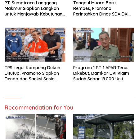
PT. Sumatraco Langgeng
Tanggul Muara Baru
Makmur Siapkan Langkah
Rembes, Pramono
untuk Menjawab Kebutuhan
Perintahkan Dinas SDA DKI
Industri Masa Depan
Cek Kondisi Tanggul
TPS Ilegal Kampung Dukuh
Program 1 RT 1 APAR Terus
Ditutup, Pramono Siapkan
Dikebut, Damkar DKI Klaim
Denda dan Sanksi Sosial
Sudah Sebar 19.000 Unit
untuk Penimbun Sampah
Recommendation for You