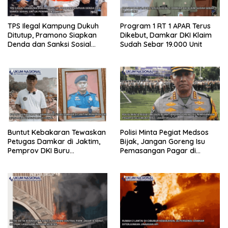
TPS Ilegal Kampung Dukuh
Program 1 RT 1 APAR Terus
Ditutup, Pramono Siapkan
Dikebut, Damkar DKI Klaim
Denda dan Sanksi Sosial
Sudah Sebar 19.000 Unit
untuk Penimbun Sampah
Buntut Kebakaran Tewaskan
Polisi Minta Pegiat Medsos
Petugas Damkar di Jaktim,
Bijak, Jangan Goreng Isu
Pemprov DKI Buru
Pemasangan Pagar di
Pembuang Sampah Ilegal
Sejumlah Mall Jakarta