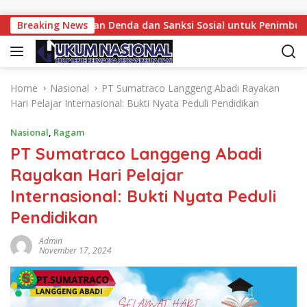
Skip to content
ramono Siapkan Denda dan Sanksi Sosial untuk Penimbun Samp
Breaking News
Home
Nasional
PT Sumatraco Langgeng Abadi Rayakan
Hari Pelajar Internasional: Bukti Nyata Peduli Pendidikan
Nasional
,
Ragam
PT Sumatraco Langgeng Abadi
Rayakan Hari Pelajar
Internasional: Bukti Nyata Peduli
Pendidikan
Admin
November 17, 2024