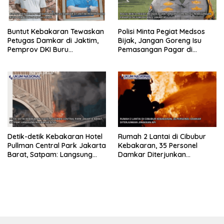
Buntut Kebakaran Tewaskan
Polisi Minta Pegiat Medsos
Petugas Damkar di Jaktim,
Bijak, Jangan Goreng Isu
Pemprov DKI Buru
Pemasangan Pagar di
Pembuang Sampah Ilegal
Sejumlah Mall Jakarta
Detik-detik Kebakaran Hotel
Rumah 2 Lantai di Cibubur
Pullman Central Park Jakarta
Kebakaran, 35 Personel
Barat, Satpam: Langsung
Damkar Diterjunkan
Nyebar ke Atas
Jinakkan Api