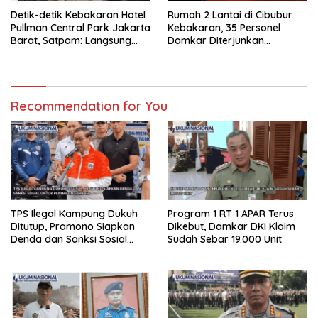
Detik-detik Kebakaran Hotel
Rumah 2 Lantai di Cibubur
Pullman Central Park Jakarta
Kebakaran, 35 Personel
Barat, Satpam: Langsung
Damkar Diterjunkan
Nyebar ke Atas
Jinakkan Api
Recommendation for You
TPS Ilegal Kampung Dukuh
Program 1 RT 1 APAR Terus
Ditutup, Pramono Siapkan
Dikebut, Damkar DKI Klaim
Denda dan Sanksi Sosial
Sudah Sebar 19.000 Unit
untuk Penimbun Sampah