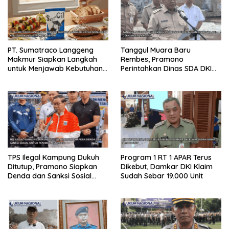
PT. Sumatraco Langgeng
Tanggul Muara Baru
Makmur Siapkan Langkah
Rembes, Pramono
untuk Menjawab Kebutuhan
Perintahkan Dinas SDA DKI
Industri Masa Depan
Cek Kondisi Tanggul
TPS Ilegal Kampung Dukuh
Program 1 RT 1 APAR Terus
Ditutup, Pramono Siapkan
Dikebut, Damkar DKI Klaim
Denda dan Sanksi Sosial
Sudah Sebar 19.000 Unit
untuk Penimbun Sampah