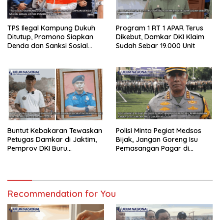
TPS Ilegal Kampung Dukuh
Program 1 RT 1 APAR Terus
Ditutup, Pramono Siapkan
Dikebut, Damkar DKI Klaim
Denda dan Sanksi Sosial
Sudah Sebar 19.000 Unit
untuk Penimbun Sampah
Buntut Kebakaran Tewaskan
Polisi Minta Pegiat Medsos
Petugas Damkar di Jaktim,
Bijak, Jangan Goreng Isu
Pemprov DKI Buru
Pemasangan Pagar di
Pembuang Sampah Ilegal
Sejumlah Mall Jakarta
Recommendation for You