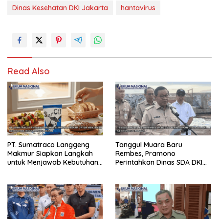
Dinas Kesehatan DKI Jakarta
hantavirus
Read Also
PT. Sumatraco Langgeng
Tanggul Muara Baru
Makmur Siapkan Langkah
Rembes, Pramono
untuk Menjawab Kebutuhan
Perintahkan Dinas SDA DKI
Industri Masa Depan
Cek Kondisi Tanggul