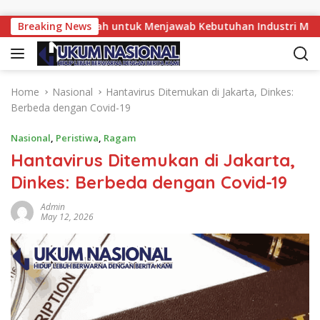
Skip to content
pkan Langkah untuk Menjawab Kebutuhan Industri Masa Depa
Breaking News
Home
Nasional
Hantavirus Ditemukan di Jakarta, Dinkes:
Berbeda dengan Covid-19
Nasional
,
Peristiwa
,
Ragam
Hantavirus Ditemukan di Jakarta,
Dinkes: Berbeda dengan Covid-19
Admin
May 12, 2026