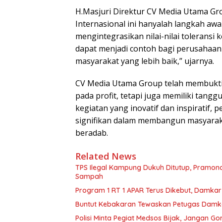
H.Masjuri Direktur CV Media Utama Gr
Internasional ini hanyalah langkah awa
mengintegrasikan nilai-nilai toleransi
dapat menjadi contoh bagi perusahaan
masyarakat yang lebih baik,” ujarnya.
CV Media Utama Group telah membukti
pada profit, tetapi juga memiliki tangg
kegiatan yang inovatif dan inspiratif,
signifikan dalam membangun masyaraka
beradab.
Related News
TPS Ilegal Kampung Dukuh Ditutup, Pramon
Sampah
Program 1 RT 1 APAR Terus Dikebut, Damkar 
Buntut Kebakaran Tewaskan Petugas Damka
Polisi Minta Pegiat Medsos Bijak, Jangan G