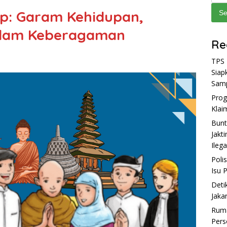
p: Garam Kehidupan,
Se
alam Keberagaman
Re
TPS 
Siap
Sam
Prog
Klai
Bunt
Jakt
Ilega
Poli
Isu 
Deti
Jaka
Ruma
Pers