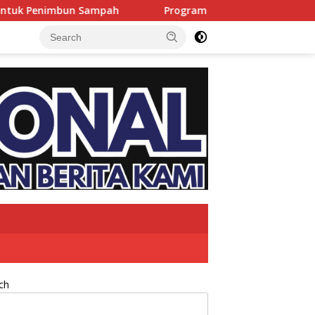
n Sampah
Program 1 RT 1 APAR Terus Dikebut, Damkar DK
ch