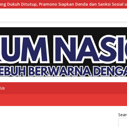
up, Pramono Siapkan Denda dan Sanksi Sosial untuk Penimbu
 Us
Sear