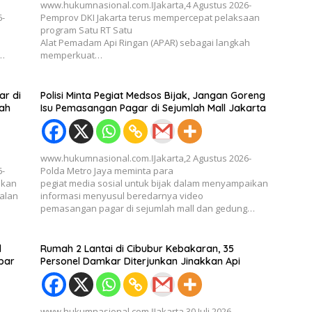
www.hukumnasional.com.ǁJakarta,4 Agustus 2026-
6-
Pemprov DKI Jakarta terus mempercepat pelaksaan
program Satu RT Satu
Alat Pemadam Api Ringan (APAR) sebagai langkah
h…
memperkuat…
r di
Polisi Minta Pegiat Medsos Bijak, Jangan Goreng
ah
Isu Pemasangan Pagar di Sejumlah Mall Jakarta
www.hukumnasional.com.ǁJakarta,2 Agustus 2026-
6-
Polda Metro Jaya meminta para
akan
pegiat media sosial untuk bijak dalam menyampaikan
alan
informasi menyusul beredarnya video
pemasangan pagar di sejumlah mall dan gedung…
l
Rumah 2 Lantai di Cibubur Kebakaran, 35
bar
Personel Damkar Diterjunkan Jinakkan Api
www.hukumnasional.com.ǁJakarta,30 Juli 2026-