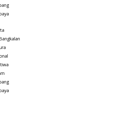
pang
baya
rta
Bangkalan
ura
onal
stiwa
am
pang
baya