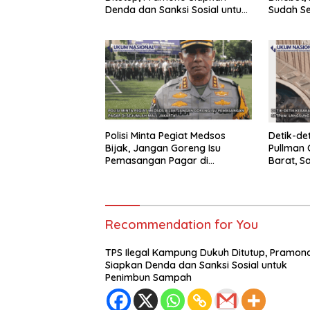
Denda dan Sanksi Sosial untuk
Sudah Se
Penimbun Sampah
Polisi Minta Pegiat Medsos
Detik-de
Bijak, Jangan Goreng Isu
Pullman 
Pemasangan Pagar di
Barat, S
Sejumlah Mall Jakarta
Nyebar k
Recommendation for You
TPS Ilegal Kampung Dukuh Ditutup, Pramon
Siapkan Denda dan Sanksi Sosial untuk
Penimbun Sampah