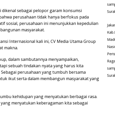
sam
i dikenal sebagai pelopor garam konsumsi
Sura
 bahwa perusahaan tidak hanya berfokus pada
iatif sosial, perusahaan ini menunjukkan kepedulian
Jaka
mbangunan masyarakat.
Kab.
Mad
nsi Internasional kali ini, CV Media Utama Group
Nasi
at makna.
Peri
roup, dalam sambutannya menyampaikan,
Rag
tapi sebuah tindakan nyata yang harus kita
sam
i. Sebagai perusahaan yang tumbuh bersama
Sura
ntuk ikut serta dalam membangun masyarakat yang
umbu kehidupan yang menyatukan berbagai rasa.
u yang menyatukan keberagaman kita sebagai