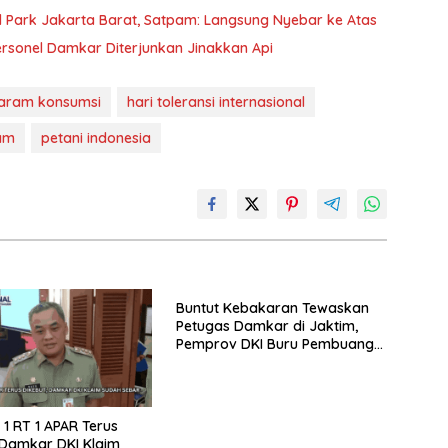
al Park Jakarta Barat, Satpam: Langsung Nyebar ke Atas
ersonel Damkar Diterjunkan Jinakkan Api
aram konsumsi
hari toleransi internasional
am
petani indonesia
Buntut Kebakaran Tewaskan
Petugas Damkar di Jaktim,
Pemprov DKI Buru Pembuang
Sampah Ilegal
1 RT 1 APAR Terus
 Damkar DKI Klaim