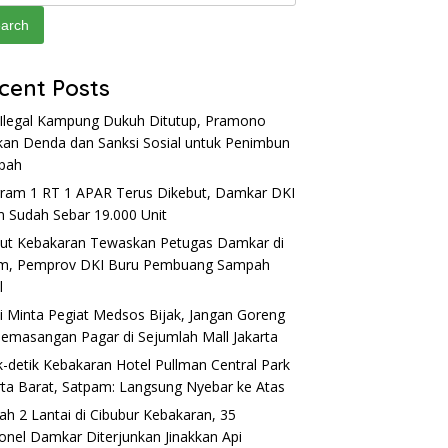
arch
cent Posts
Ilegal Kampung Dukuh Ditutup, Pramono
kan Denda dan Sanksi Sosial untuk Penimbun
pah
ram 1 RT 1 APAR Terus Dikebut, Damkar DKI
m Sudah Sebar 19.000 Unit
ut Kebakaran Tewaskan Petugas Damkar di
im, Pemprov DKI Buru Pembuang Sampah
l
si Minta Pegiat Medsos Bijak, Jangan Goreng
Pemasangan Pagar di Sejumlah Mall Jakarta
k-detik Kebakaran Hotel Pullman Central Park
rta Barat, Satpam: Langsung Nyebar ke Atas
h 2 Lantai di Cibubur Kebakaran, 35
onel Damkar Diterjunkan Jinakkan Api