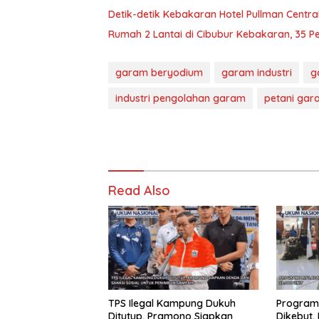
Detik-detik Kebakaran Hotel Pullman Centr
Rumah 2 Lantai di Cibubur Kebakaran, 35 P
garam beryodium
garam industri
g
industri pengolahan garam
petani gar
Read Also
TPS Ilegal Kampung Dukuh
Program 
Ditutup, Pramono Siapkan
Dikebut,