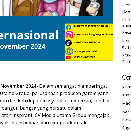
Pend
Daer
PT S
Kual
Pasa
Keba
dan 
Prak
Selu
Ca
 November 2024-
Dalam semangat memperingati
Jaka
ia Utama Group, perusahaan produsen garam yang
Kab.
hkan dari kehidupan masyarakat Indonesia, kembali
Mad
bangun bangsa yang bersatu dalam
Nasi
iatan inspiratif, CV Media Utama Group mengajak
Peri
ayakan perbedaan dan menguatkan tali
Rag