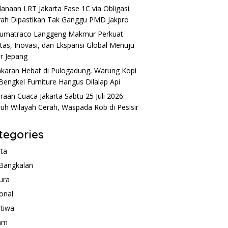
anaan LRT Jakarta Fase 1C via Obligasi
ah Dipastikan Tak Ganggu PMD Jakpro
umatraco Langgeng Makmur Perkuat
itas, Inovasi, dan Ekspansi Global Menuju
r Jepang
karan Hebat di Pulogadung, Warung Kopi
Bengkel Furniture Hangus Dilalap Api
iraan Cuaca Jakarta Sabtu 25 Juli 2026:
ruh Wilayah Cerah, Waspada Rob di Pesisir
tegories
rta
Bangkalan
ura
onal
stiwa
am