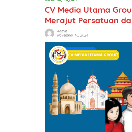
CV Media Utama Grou
Merajut Persatuan d
Admin
November 16, 2024