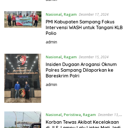
Nasional
,
Ragam
December 17, 2024
PMI Kabupaten Sampang Fokus
Intervensi WASH untuk Tangani KLB
Polio
admin
Nasional
,
Ragam
December 15, 2024
Insiden Dugaan Arogansi Oknum
Polres Sampang Dilaporkan ke
Bareskrim Polri
admin
Nasional
,
Peristiwa
,
Ragam
December 13,
2024
Korban Tewas Akibat Kecelakaan
di JLS, Lampu Lalu Lintas Mati Jadi