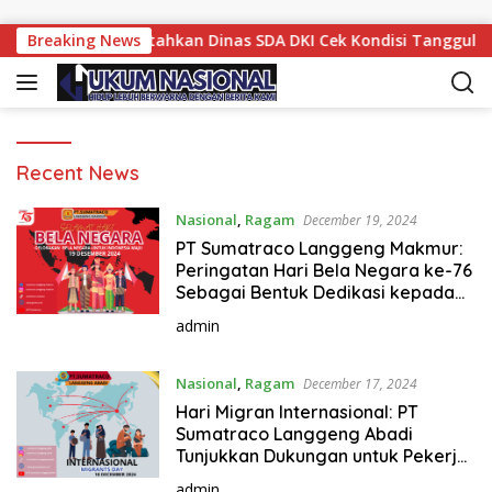
Skip to content
 Pramono Perintahkan Dinas SDA DKI Cek Kondisi Tanggul
Breaking News
H
Recent News
u
k
Nasional
,
Ragam
December 19, 2024
u
PT Sumatraco Langgeng Makmur:
m
Peringatan Hari Bela Negara ke-76
N
Sebagai Bentuk Dedikasi kepada
a
Bangsa
admin
s
i
o
Nasional
,
Ragam
December 17, 2024
n
Hari Migran Internasional: PT
a
Sumatraco Langgeng Abadi
Tunjukkan Dukungan untuk Pekerja
l
Migran dalam Industri Garam
admin