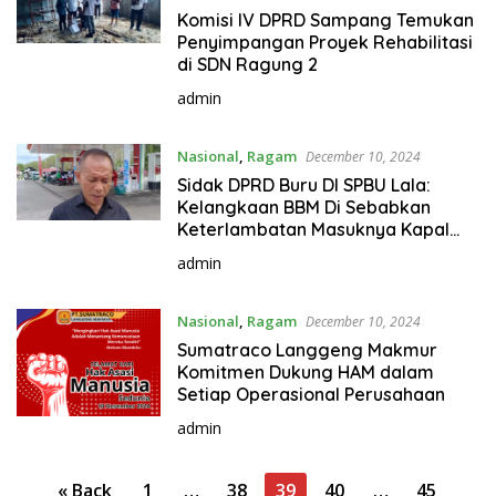
Komisi IV DPRD Sampang Temukan
Penyimpangan Proyek Rehabilitasi
di SDN Ragung 2
admin
Nasional
,
Ragam
December 10, 2024
Sidak DPRD Buru DI SPBU Lala:
Kelangkaan BBM Di Sebabkan
Keterlambatan Masuknya Kapal
Tengker
admin
Nasional
,
Ragam
December 10, 2024
Sumatraco Langgeng Makmur
Komitmen Dukung HAM dalam
Setiap Operasional Perusahaan
admin
P
« Back
1
…
38
39
40
…
45