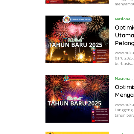
menyamb
Nasional
,
Optimi
Utama
Pelan
www.hukum
baru 2025
berbasis
Nasional
,
Optim
Menya
www.hukum
Langgeng 
tahun ba