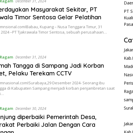
Ragam
December 31, 2024
Daer
rdayakan Masyarakat Sekitar, PT
PT S
wala Timor Sentosa Gelar Pelatihan
Kual
Pasa
nsional.comǁBabau, Kupang – Nusa Tenggara Timur, 31
2024 –PT Tjakrawala Timor Sentosa, sebuah perusahaan…
Ca
Jaka
Ragam
December 31, 2024
Kab.
mah Tangga di Sampang Jadi Korban
Mad
et, Pelaku Terekam CCTV
Nasi
nasional.comǁSurabaya,29 Desember 2024- Seorang ibu
Peri
gga di Kabupaten Sampang menjadi korban penjambretan saat
Rag
i…
sam
Sura
Ragam
December 30, 2024
njung diperbaiki Pemerintah Desa,
akat Perbaiki Jalan Dengan Cara
Jaka
ngan
Kab.