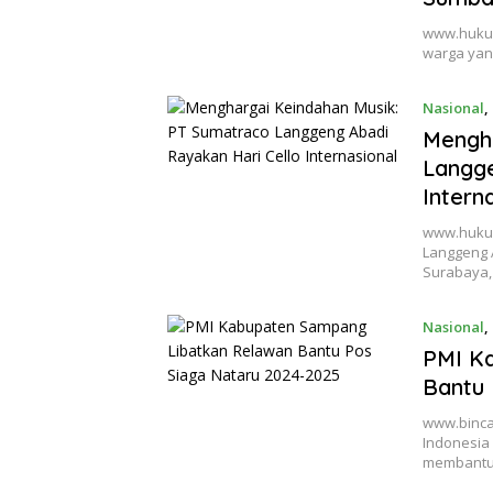
www.hukum
warga yan
Nasional
,
Mengha
Langge
Intern
www.hukum
Langgeng 
Surabaya
Nasional
,
PMI K
Bantu 
www.binca
Indonesia
membantu