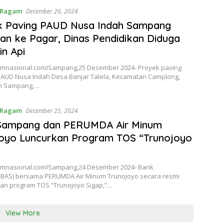
Ragam
December 26, 2024
k Paving PAUD Nusa Indah Sampang
kan ke Pagar, Dinas Pendidikan Diduga
n Api
nasional.comǁSampang,25 Desember 2024- Proyek paving
AUD Nusa Indah Desa Banjar Talela, Kecamatan Camplong,
n Sampang,…
Ragam
December 25, 2024
Sampang dan PERUMDA Air Minum
oyo Luncurkan Program TOS “Trunojoyo
mnasional.comǁSampang,24 Desember 2024- Bank
BAS) bersama PERUMDA Air Minum Trunojoyo secara resmi
an program TOS “Trunojoyo Sigap,”…
View More