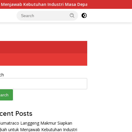
b Kebutuhan Industri Masa Depan
Tanggul Muara Baru
ch
arch
cent Posts
Sumatraco Langgeng Makmur Siapkan
kah untuk Menjawab Kebutuhan Industri