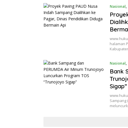
Nasional
,
Proye
Dialih
Bermai
www.hukum
halaman P
Kabupate
Nasional
,
Bank 
Trunoj
Sigap”
www.huku
Sampang (
meluncurk