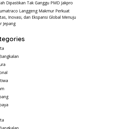
ah Dipastikan Tak Ganggu PMD Jakpro
umatraco Langgeng Makmur Perkuat
itas, Inovasi, dan Ekspansi Global Menuju
r Jepang
tegories
rta
Bangkalan
ura
onal
stiwa
am
pang
baya
rta
Bangkalan