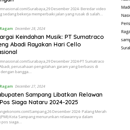
Mad
nasional.comǁSurabaya,29 Desember 2024- Beredar video
g sedang bekerja memperbaiki jalan yang rusak di salah…
Nasi
Peri
Ragam
December 28, 2024
Rag
rgai Keindahan Musik: PT Sumatraco
sam
ng Abadi Rayakan Hari Cello
Sura
asional
nasional.comǁSurabaya,29 Desember 2024-PT Sumatraco
Abadi, perusahaan pengolahan garam yang berbasis di
, dengan bangga…
Ragam
December 27, 2024
abupaten Sampang Libatkan Relawan
Pos Siaga Nataru 2024-2025
ngekonomi.comǁSampang,26 Desember 2024- Palang Merah
 (PMI) Kota Sampang menurunkan relawannya dalam
 pos siaga…