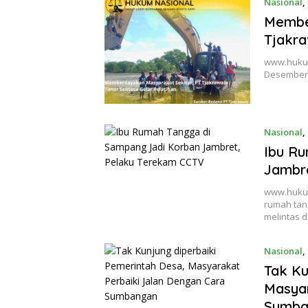
Nasional
,
Membe
Tjakra
www.hukum
Desember 
Nasional
,
Ibu Ru
Jambr
www.hukum
rumah tan
melintas d
Nasional
,
Tak Ku
Masyar
Sumba