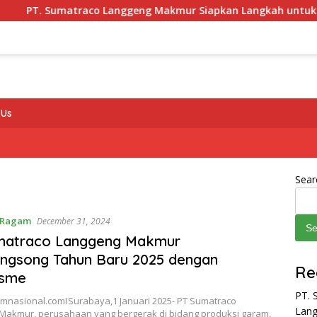
 Sumatraco Langgeng Makmur Siapkan Langkah untuk Menjawa
 Us
Sear
Ragam
December 31, 2024
Se
matraco Langgeng Makmur
ngsong Tahun Baru 2025 dengan
Re
isme
PT. 
nasional.comǁSurabaya,1 Januari 2025- PT Sumatraco
Lang
Makmur, perusahaan yang bergerak di bidang produksi garam,