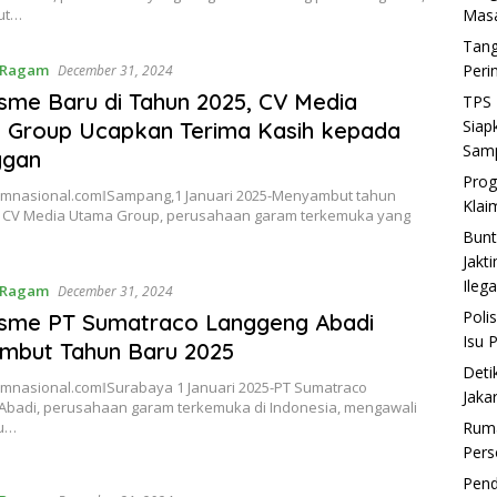
ut…
Mas
Tang
Ragam
Peri
December 31, 2024
sme Baru di Tahun 2025, CV Media
TPS 
Siap
 Group Ucapkan Terima Kasih kepada
Sam
ggan
Prog
nasional.comǁSampang,1 Januari 2025-Menyambut tahun
Klai
, CV Media Utama Group, perusahaan garam terkemuka yang
…
Bunt
Jakt
Ilega
Ragam
December 31, 2024
Poli
isme PT Sumatraco Langgeng Abadi
Isu 
mbut Tahun Baru 2025
Deti
nasional.comǁSurabaya 1 Januari 2025-PT Sumatraco
Jaka
Abadi, perusahaan garam terkemuka di Indonesia, mengawali
ru…
Ruma
Pers
Pend