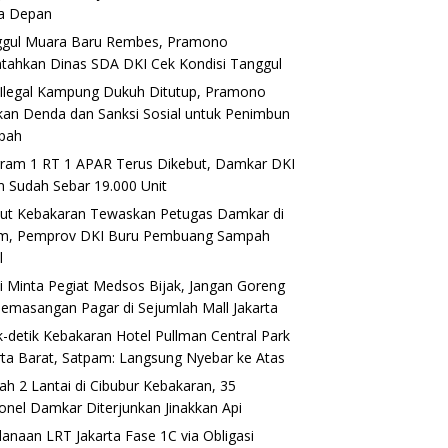
a Depan
gul Muara Baru Rembes, Pramono
ntahkan Dinas SDA DKI Cek Kondisi Tanggul
Ilegal Kampung Dukuh Ditutup, Pramono
kan Denda dan Sanksi Sosial untuk Penimbun
pah
ram 1 RT 1 APAR Terus Dikebut, Damkar DKI
m Sudah Sebar 19.000 Unit
ut Kebakaran Tewaskan Petugas Damkar di
im, Pemprov DKI Buru Pembuang Sampah
l
si Minta Pegiat Medsos Bijak, Jangan Goreng
Pemasangan Pagar di Sejumlah Mall Jakarta
k-detik Kebakaran Hotel Pullman Central Park
rta Barat, Satpam: Langsung Nyebar ke Atas
h 2 Lantai di Cibubur Kebakaran, 35
onel Damkar Diterjunkan Jinakkan Api
anaan LRT Jakarta Fase 1C via Obligasi