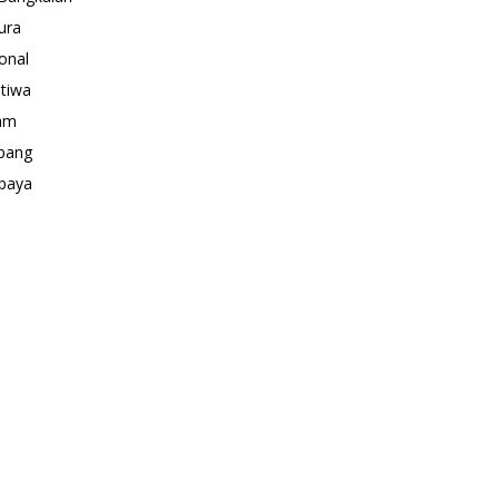
ura
onal
stiwa
am
pang
baya