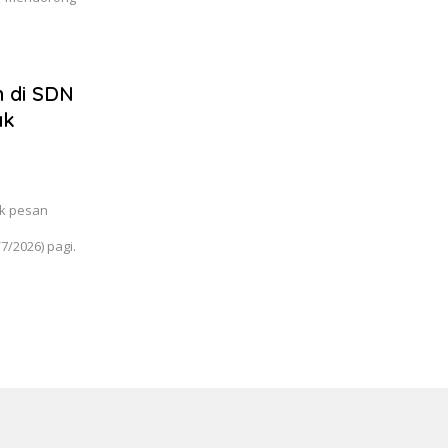
m di SDN
ak
ak pesan
7/2026) pagi.