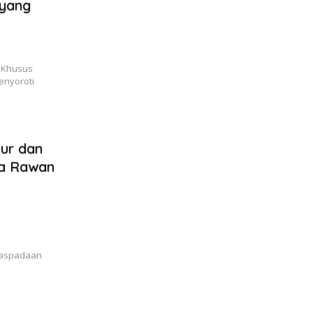
 yang
a Khusus
enyoroti
ur dan
na Rawan
a
waspadaan