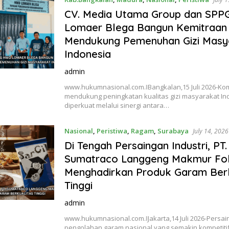
CV. Media Utama Group dan SP
Lomaer Blega Bangun Kemitraan
Mendukung Pemenuhan Gizi Masy
Indonesia
admin
www.hukumnasional.com.ǁBangkalan,15 Juli 2026-Ko
mendukung peningkatan kualitas gizi masyarakat In
diperkuat melalui sinergi antara…
Nasional
,
Peristiwa
,
Ragam
,
Surabaya
July 14, 2026
Di Tengah Persaingan Industri, PT.
Sumatraco Langgeng Makmur Fo
Menghadirkan Produk Garam Berk
Tinggi
admin
www.hukumnasional.com.ǁJakarta,14 Juli 2026-Persain
pengolahan garam nasional yang semakin kompetit