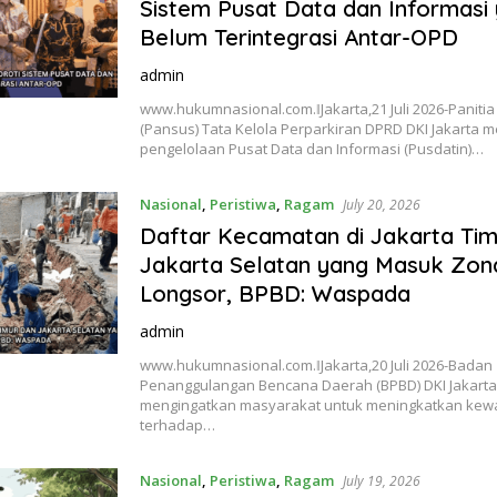
Sistem Pusat Data dan Informasi
Belum Terintegrasi Antar-OPD
admin
www.hukumnasional.com.ǁJakarta,21 Juli 2026-Paniti
(Pansus) Tata Kelola Perparkiran DPRD DKI Jakarta m
pengelolaan Pusat Data dan Informasi (Pusdatin)…
Nasional
,
Peristiwa
,
Ragam
July 20, 2026
Daftar Kecamatan di Jakarta Tim
Jakarta Selatan yang Masuk Zo
Longsor, BPBD: Waspada
admin
www.hukumnasional.com.ǁJakarta,20 Juli 2026-Badan
Penanggulangan Bencana Daerah (BPBD) DKI Jakart
mengingatkan masyarakat untuk meningkatkan ke
terhadap…
Nasional
,
Peristiwa
,
Ragam
July 19, 2026