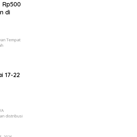
i Rp500
n di
awan Tempat
ah
i 17-22
YA
 distribusi
15, 2026