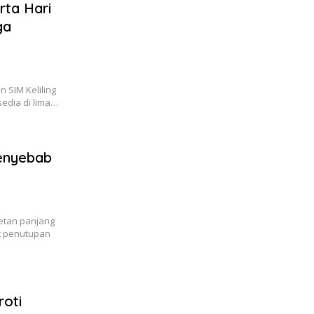
rta Hari
ga
 SIM Keliling
rsedia di lima…
Penyebab
i
etan panjang
bat penutupan
roti