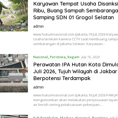
Karyawan Tempat Usaha Disanks
Ribu, Buang Sampah Sembaranga
Samping SDN 01 Grogol Selatan
admin
www.hukumnasional.com.ǁJakarta,19 Juli 2026-Kary
Usaha terekam kamera CCTV saat membuang samp
sembarangan di Jakarta Selatan. Karyawan…
Nasional
,
Peristiwa
,
Ragam
July 16, 2026
Perawatan IPA Hutan Kota Dimula
Juli 2026, Tujuh Wilayah di Jakbar
Berpotensi Terdampak
admin
www.hukumnasional.com.ǁJakarta,16 Juli 2026-PAM JA
mengumumkan akan melakukan penyesuaian layanan
air bersih seiring pelaksanaan pekerjaan…
Kab.Bangkalan
,
Madura
,
Nasional
,
Peristiwa
July 