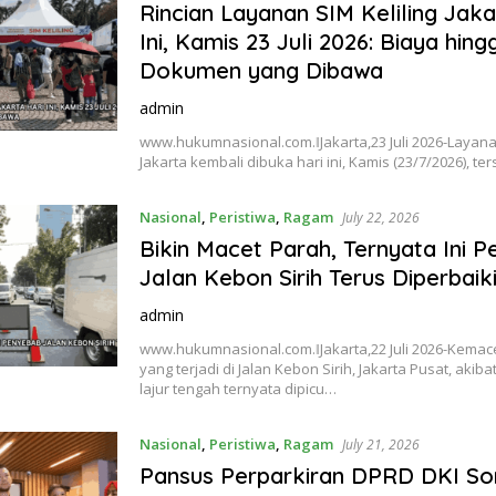
Rincian Layanan SIM Keliling Jaka
Ini, Kamis 23 Juli 2026: Biaya hing
Dokumen yang Dibawa
admin
www.hukumnasional.com.ǁJakarta,23 Juli 2026-Layanan
Jakarta kembali dibuka hari ini, Kamis (23/7/2026), te
Nasional
,
Peristiwa
,
Ragam
July 22, 2026
Bikin Macet Parah, Ternyata Ini 
Jalan Kebon Sirih Terus Diperbaik
admin
www.hukumnasional.com.ǁJakarta,22 Juli 2026-Kemac
yang terjadi di Jalan Kebon Sirih, Jakarta Pusat, aki
lajur tengah ternyata dipicu…
Nasional
,
Peristiwa
,
Ragam
July 21, 2026
Pansus Perparkiran DPRD DKI So