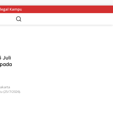
pung Dukuh Ditutup, Pramono Siapkan Denda dan Sanksi Sosi
 Juli
spada
Jakarta
tu (25/7/2026).