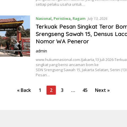
setiap pelaku usaha untuk…
Nasional
,
Peristiwa
,
Ragam
July 13, 2026
Terkuak Pesan Singkat Teror Bo
Srengseng Sawah 15, Densus Lac
Nomor WA Peneror
admin
www.hukumnasional.com.ǁJakarta,13 Juli 2026-Terku
singkat yang berisi ancaman bom ke
SDN Srengseng Sawah 15, Jakarta Selatan, Senin (13/
Pesan…
« Back
1
2
3
…
45
Next »