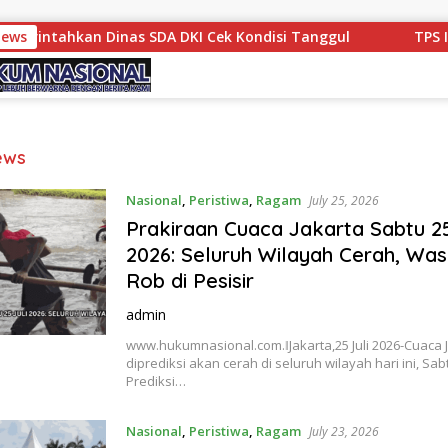
an Dinas SDA DKI Cek Kondisi Tanggul
News
TPS Ilegal Kam
ews
Nasional
,
Peristiwa
,
Ragam
July 25, 2026
Prakiraan Cuaca Jakarta Sabtu 25
2026: Seluruh Wilayah Cerah, Wa
Rob di Pesisir
admin
www.hukumnasional.com.ǁJakarta,25 Juli 2026-Cuaca 
diprediksi akan cerah di seluruh wilayah hari ini, Sab
Prediksi…
Nasional
,
Peristiwa
,
Ragam
July 23, 2026