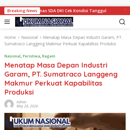
Skip to content
tahkan Dinas SDA DKI Cek Kondisi Tanggul
Breaking News
TPS Ilegal
Home
Nasional
Menatap Masa Depan Industri Garam, PT.
Sumatraco Langgeng Makmur Perkuat Kapabilitas Produksi
Nasional
,
Peristiwa
,
Ragam
Menatap Masa Depan Industri
Garam, PT. Sumatraco Langgeng
Makmur Perkuat Kapabilitas
Produksi
Admin
May 28, 2026