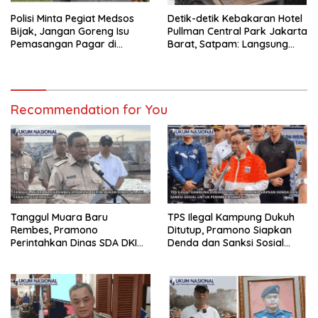
Polisi Minta Pegiat Medsos
Detik-detik Kebakaran Hotel
Bijak, Jangan Goreng Isu
Pullman Central Park Jakarta
Pemasangan Pagar di
Barat, Satpam: Langsung
Sejumlah Mall Jakarta
Nyebar ke Atas
Recommendation for You
Tanggul Muara Baru
TPS Ilegal Kampung Dukuh
Rembes, Pramono
Ditutup, Pramono Siapkan
Perintahkan Dinas SDA DKI
Denda dan Sanksi Sosial
Cek Kondisi Tanggul
untuk Penimbun Sampah