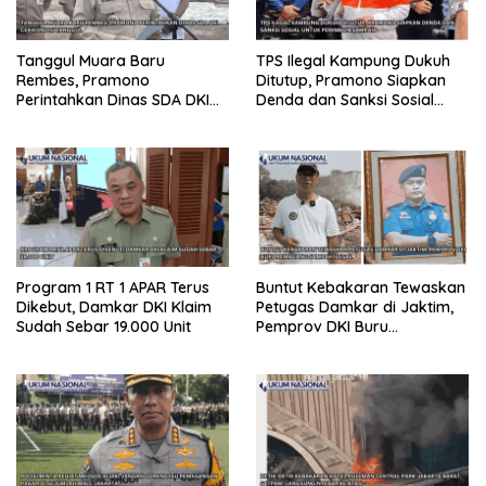
Tanggul Muara Baru
TPS Ilegal Kampung Dukuh
Rembes, Pramono
Ditutup, Pramono Siapkan
Perintahkan Dinas SDA DKI
Denda dan Sanksi Sosial
Cek Kondisi Tanggul
untuk Penimbun Sampah
Program 1 RT 1 APAR Terus
Buntut Kebakaran Tewaskan
Dikebut, Damkar DKI Klaim
Petugas Damkar di Jaktim,
Sudah Sebar 19.000 Unit
Pemprov DKI Buru
Pembuang Sampah Ilegal