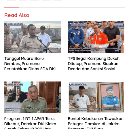
Read Also
Tanggul Muara Baru
TPS Ilegal Kampung Dukuh
Rembes, Pramono
Ditutup, Pramono Siapkan
Perintahkan Dinas SDA DKI
Denda dan Sanksi Sosial
Cek Kondisi Tanggul
untuk Penimbun Sampah
Program 1 RT 1 APAR Terus
Buntut Kebakaran Tewaskan
Dikebut, Damkar DKI Klaim
Petugas Damkar di Jaktim,