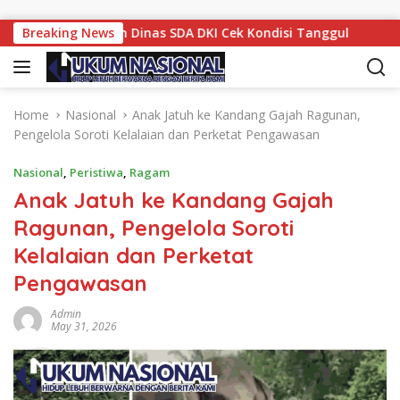
Skip to content
erintahkan Dinas SDA DKI Cek Kondisi Tanggul
Breaking News
TPS Il
Home
Nasional
Anak Jatuh ke Kandang Gajah Ragunan,
Pengelola Soroti Kelalaian dan Perketat Pengawasan
Nasional
,
Peristiwa
,
Ragam
Anak Jatuh ke Kandang Gajah
Ragunan, Pengelola Soroti
Kelalaian dan Perketat
Pengawasan
Admin
May 31, 2026