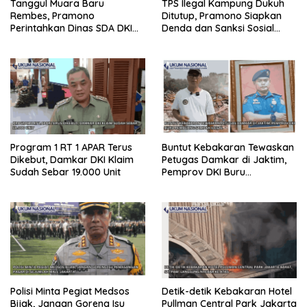
Tanggul Muara Baru
TPS Ilegal Kampung Dukuh
Rembes, Pramono
Ditutup, Pramono Siapkan
Perintahkan Dinas SDA DKI
Denda dan Sanksi Sosial
Cek Kondisi Tanggul
untuk Penimbun Sampah
Program 1 RT 1 APAR Terus
Buntut Kebakaran Tewaskan
Dikebut, Damkar DKI Klaim
Petugas Damkar di Jaktim,
Sudah Sebar 19.000 Unit
Pemprov DKI Buru
Pembuang Sampah Ilegal
Polisi Minta Pegiat Medsos
Detik-detik Kebakaran Hotel
Bijak, Jangan Goreng Isu
Pullman Central Park Jakarta