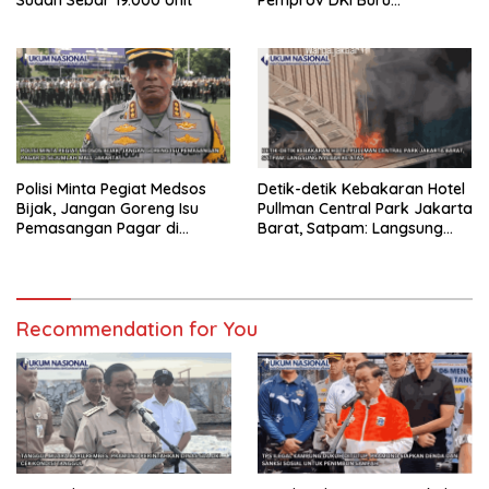
Sudah Sebar 19.000 Unit
Pemprov DKI Buru
Pembuang Sampah Ilegal
Polisi Minta Pegiat Medsos
Detik-detik Kebakaran Hotel
Bijak, Jangan Goreng Isu
Pullman Central Park Jakarta
Pemasangan Pagar di
Barat, Satpam: Langsung
Sejumlah Mall Jakarta
Nyebar ke Atas
Recommendation for You